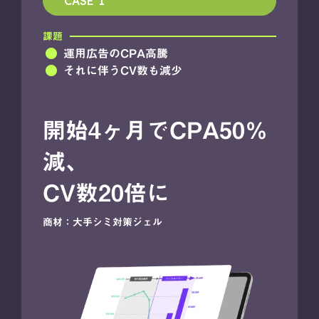
CASE 1
課題
運用広告のCPA高騰
fiber_manual_record
それに伴うCV数も減少
fiber_manual_record
開始4ヶ月でCPA50％
減、
CV数20倍に
商材：大手シミ対策ジェル